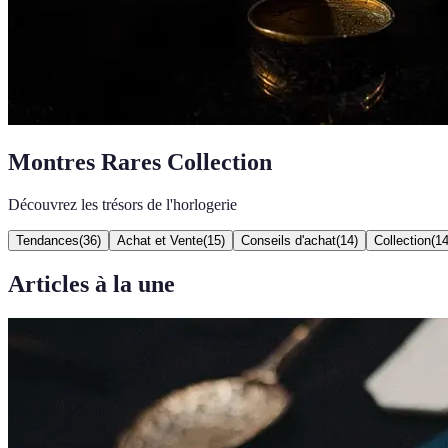
Montres Rares Collection
Découvrez les trésors de l'horlogerie
Tendances
(
36
)
Achat et Vente
(
15
)
Conseils d'achat
(
14
)
Collection
(
1
Articles à la une