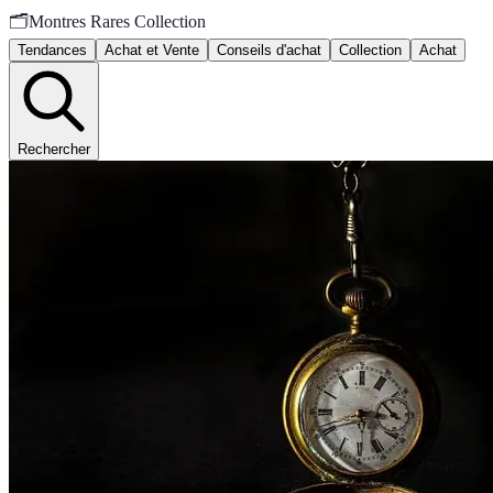
🗂️
Montres Rares Collection
Tendances
Achat et Vente
Conseils d'achat
Collection
Achat
Rechercher