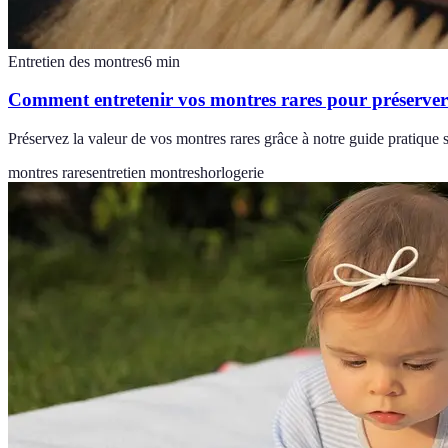
Entretien des montres
6
min
Comment entretenir vos montres rares pour préserver
Préservez la valeur de vos montres rares grâce à notre guide pratique s
montres rares
entretien montres
horlogerie