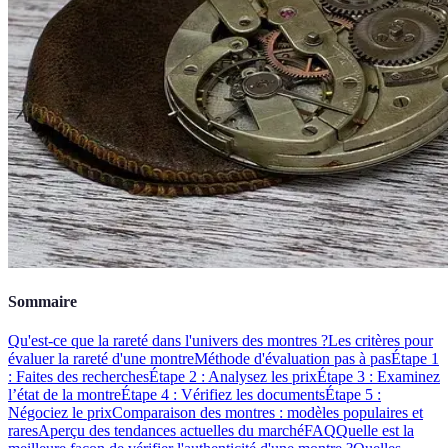
Sommaire
Qu'est-ce que la rareté dans l'univers des montres ?
Les critères pour
évaluer la rareté d'une montre
Méthode d'évaluation pas à pas
Étape 1
: Faites des recherches
Étape 2 : Analysez les prix
Étape 3 : Examinez
l’état de la montre
Étape 4 : Vérifiez les documents
Étape 5 :
Négociez le prix
Comparaison des montres : modèles populaires et
rares
Aperçu des tendances actuelles du marché
FAQ
Quelle est la