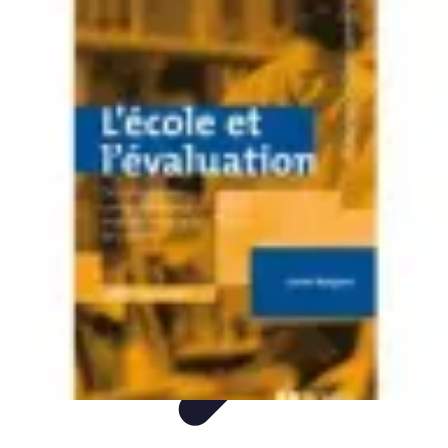
Montres Rares Collection
Guide
Comparatifs
Tendances
Collection
Achat
Montres Rares Collection