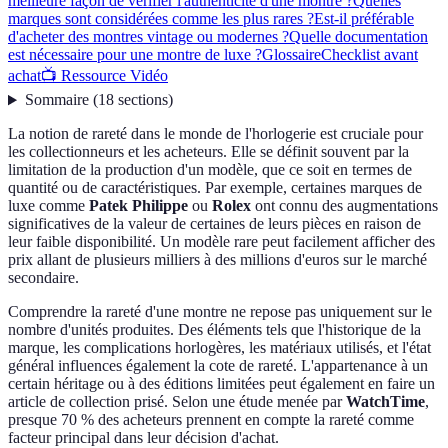
meilleure façon de vérifier l'authenticité d'une montre ?
Quelles
marques sont considérées comme les plus rares ?
Est-il préférable
d'acheter des montres vintage ou modernes ?
Quelle documentation
est nécessaire pour une montre de luxe ?
Glossaire
Checklist avant
achat
📺 Ressource Vidéo
Sommaire
(
18
sections
)
La notion de rareté dans le monde de l'horlogerie est cruciale pour
les collectionneurs et les acheteurs. Elle se définit souvent par la
limitation de la production d'un modèle, que ce soit en termes de
quantité ou de caractéristiques. Par exemple, certaines marques de
luxe comme
Patek Philippe
ou
Rolex
ont connu des augmentations
significatives de la valeur de certaines de leurs pièces en raison de
leur faible disponibilité. Un modèle rare peut facilement afficher des
prix allant de plusieurs milliers à des millions d'euros sur le marché
secondaire.
Comprendre la rareté d'une montre ne repose pas uniquement sur le
nombre d'unités produites. Des éléments tels que l'historique de la
marque, les complications horlogères, les matériaux utilisés, et l'état
général influences également la cote de rareté. L'appartenance à un
certain héritage ou à des éditions limitées peut également en faire un
article de collection prisé. Selon une étude menée par
WatchTime
,
presque 70 % des acheteurs prennent en compte la rareté comme
facteur principal dans leur décision d'achat.