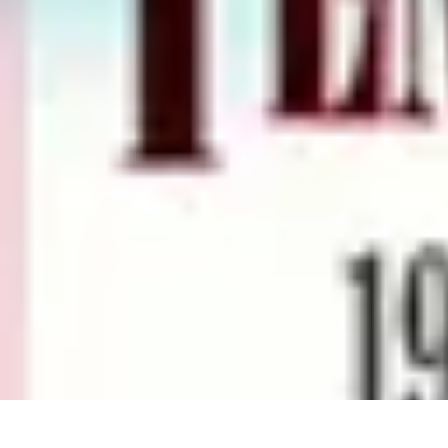
Montres Rares Collection
Guide
Comparatifs
Tendances
Collection
Achat
Montres Rares Collection