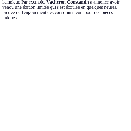
l'ampleur. Par exemple,
Vacheron Constantin
a annoncé avoir
vendu une édition limitée qui s'est écoulée en quelques heures,
preuve de l'engouement des consommateurs pour des pièces
uniques.
Critères
Personnalisation
Édition limitée
Produits st
Rareté
Élevé
Très élevé
Moyen
Valeur de
Haute
Très haute
Faible
revente
Impact
Fort
Très fort
Faible
émotionnel
Type de