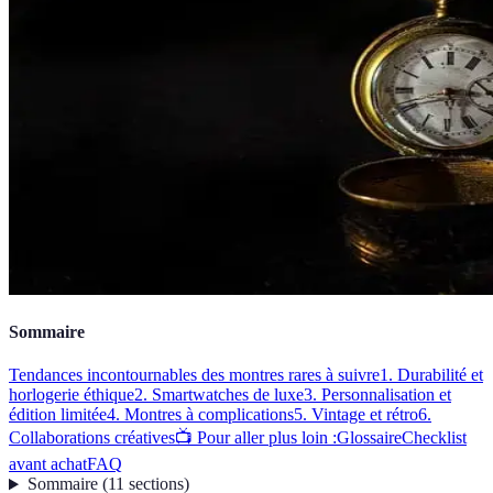
Sommaire
Tendances incontournables des montres rares à suivre
1. Durabilité et
horlogerie éthique
2. Smartwatches de luxe
3. Personnalisation et
édition limitée
4. Montres à complications
5. Vintage et rétro
6.
Collaborations créatives
📺 Pour aller plus loin :
Glossaire
Checklist
avant achat
FAQ
Sommaire
(
11
sections
)