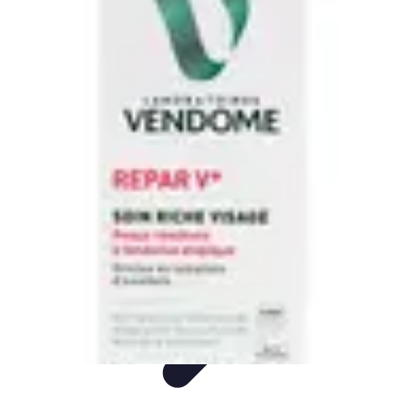
Montres Rares Collection
Guide
Comparatifs
Tendances
Collection
Achat
Montres Rares Collection