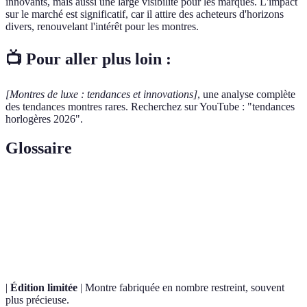
innovants, mais aussi une large visibilité pour les marques. L'impact
sur le marché est significatif, car il attire des acheteurs d'horizons
divers, renouvelant l'intérêt pour les montres.
📺 Pour aller plus loin :
[Montres de luxe : tendances et innovations]
, une analyse complète
des tendances montres rares. Recherchez sur YouTube : "tendances
horlogères 2026".
Glossaire
Terme
Définition
Fonction supplémentaire d'une montre au-delà de
Complication
l'heure (ex: chronographe).
|
Édition limitée
| Montre fabriquée en nombre restreint, souvent
plus précieuse.