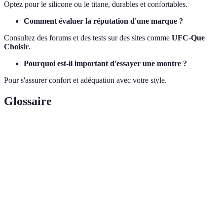
Optez pour le silicone ou le titane, durables et confortables.
Comment évaluer la réputation d'une marque ?
Consultez des forums et des tests sur des sites comme
UFC-Que
Choisir
.
Pourquoi est-il important d'essayer une montre ?
Pour s'assurer confort et adéquation avec votre style.
Glossaire
Terme
Définition
Une fonction de montre qui permet de mesurer
Chronographe
des intervalles de temps.
Système de positionnement global intégré dans
GPS
certaines montres pour donner des informations
de localisation.