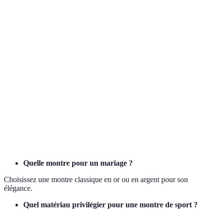
Critère
Option A
Option B
Option C
Ve
Acier
Aci
Matériau
Or
Silicone
inoxydable
so
GP
Fonctionnalité
Chronographe
GPS
Podomètre
vo
Cl
Style
Classique
Moderne
Sportif
so
Se
Budget
€1000
€5000
€200
l'
Quelle montre pour un mariage ?
Choisissez une montre classique en or ou en argent pour son
élégance.
Quel matériau privilégier pour une montre de sport ?