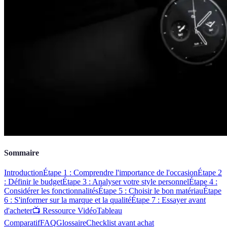
Sommaire
Introduction
Étape 1 : Comprendre l'importance de l'occasion
Étape 2
: Définir le budget
Étape 3 : Analyser votre style personnel
Étape 4 :
Considérer les fonctionnalités
Étape 5 : Choisir le bon matériau
Étape
6 : S'informer sur la marque et la qualité
Étape 7 : Essayer avant
d'acheter
📺 Ressource Vidéo
Tableau
Comparatif
FAQ
Glossaire
Checklist avant achat