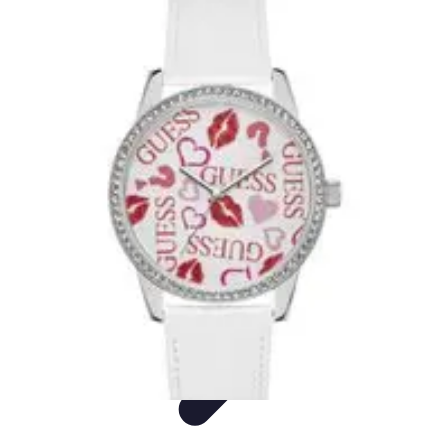
Montres Rares Collection
Guide
Comparatifs
Tendances
Collection
Achat
Montres Rares Collection