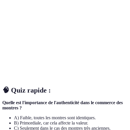
Terme
Définition
Montre de
Montre qui prend de la valeur avec le temps en
collection
raison de sa rareté ou de son état.
Caractéristique d’un objet original ou vrai,
Authenticité
essentielle dans l’achat de montres de luxe.
Vente publique par appel d’offres, souvent utilisée
Enchères
pour la vente de pièces rares de collection.
🧠 Quiz rapide :
Quelle est l'importance de l'authenticité dans le commerce des
montres ?
A) Faible, toutes les montres sont identiques.
B) Primordiale, car cela affecte la valeur.
C) Seulement dans le cas des montres très anciennes.