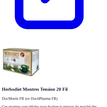
Herbodiet Montres Tension 20 Fil
DocMorris FR (ex DoctiPharma FR)
Ces montres sont idéales pour évaluer la tension du marché des