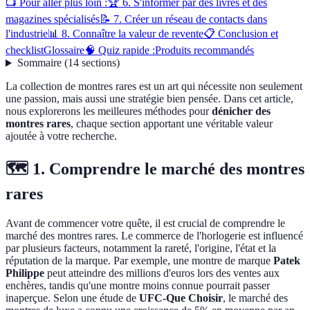
📺 Pour aller plus loin :
🏆 6. S'informer par des livres et des
magazines spécialisés
📝 7. Créer un réseau de contacts dans
l'industrie
📊 8. Connaître la valeur de revente
📋 Conclusion et
checklist
Glossaire
🧠 Quiz rapide :
Produits recommandés
Sommaire
(
14
sections
)
La collection de montres rares est un art qui nécessite non seulement
une passion, mais aussi une stratégie bien pensée. Dans cet article,
nous explorerons les meilleures méthodes pour
dénicher des
montres rares
, chaque section apportant une véritable valeur
ajoutée à votre recherche.
🗺️ 1. Comprendre le marché des montres
rares
Avant de commencer votre quête, il est crucial de comprendre le
marché des montres rares. Le commerce de l'horlogerie est influencé
par plusieurs facteurs, notamment la rareté, l'origine, l'état et la
réputation de la marque. Par exemple, une montre de marque
Patek
Philippe
peut atteindre des millions d'euros lors des ventes aux
enchères, tandis qu'une montre moins connue pourrait passer
inaperçue. Selon une étude de
UFC-Que Choisir
, le marché des