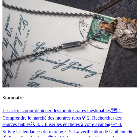
Sommaire
Les secrets pour dénicher des montres rares inestimables
🗺️ 1.
Comprendre le marché des montres rares
💡 2. Rechercher des
sources fiables
🔍 3. Utiliser les enchères à votre avantage
📈 4.
Suivre les tendances du marché
🔗 5. La vérification de l'authenticité