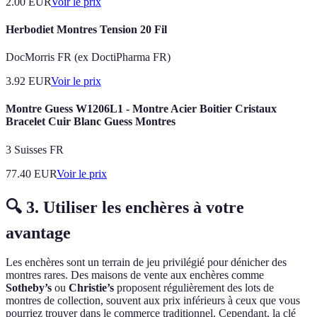
2.00
EUR
Voir le prix
Herbodiet Montres Tension 20 Fil
DocMorris FR (ex DoctiPharma FR)
3.92
EUR
Voir le prix
Montre Guess W1206L1 - Montre Acier Boitier Cristaux
Bracelet Cuir Blanc Guess Montres
3 Suisses FR
77.40
EUR
Voir le prix
🔍 3. Utiliser les enchères à votre
avantage
Les enchères sont un terrain de jeu privilégié pour dénicher des
montres rares. Des maisons de vente aux enchères comme
Sotheby’s
ou
Christie’s
proposent régulièrement des lots de
montres de collection, souvent aux prix inférieurs à ceux que vous
pourriez trouver dans le commerce traditionnel. Cependant, la clé