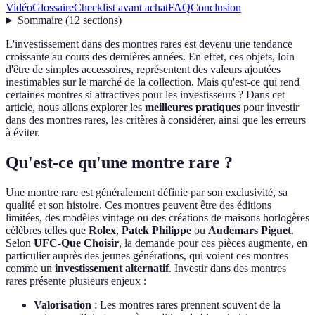
Vidéo
Glossaire
Checklist avant achat
FAQ
Conclusion
Sommaire
(
12
sections
)
L'investissement dans des montres rares est devenu une tendance
croissante au cours des dernières années. En effet, ces objets, loin
d'être de simples accessoires, représentent des valeurs ajoutées
inestimables sur le marché de la collection. Mais qu'est-ce qui rend
certaines montres si attractives pour les investisseurs ? Dans cet
article, nous allons explorer les
meilleures pratiques
pour investir
dans des montres rares, les critères à considérer, ainsi que les erreurs
à éviter.
Qu'est-ce qu'une montre rare ?
Une montre rare est généralement définie par son exclusivité, sa
qualité et son histoire. Ces montres peuvent être des éditions
limitées, des modèles vintage ou des créations de maisons horlogères
célèbres telles que
Rolex
,
Patek Philippe
ou
Audemars Piguet
.
Selon
UFC-Que Choisir
, la demande pour ces pièces augmente, en
particulier auprès des jeunes générations, qui voient ces montres
comme un
investissement alternatif
. Investir dans des montres
rares présente plusieurs enjeux :
Valorisation
: Les montres rares prennent souvent de la