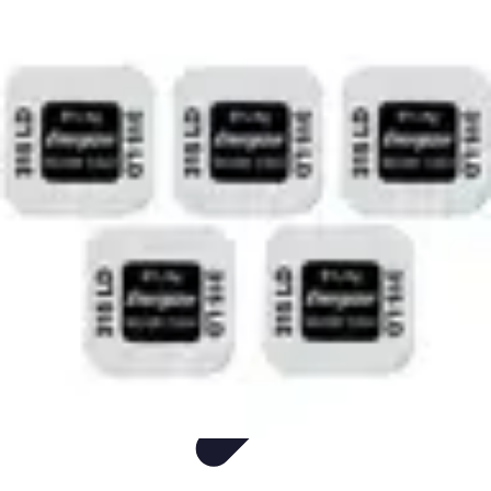
Montres Rares Collection
Guide
Comparatifs
Tendances
Collection
Achat
Montres Rares Collection