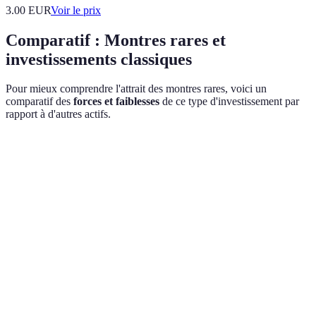
3.00
EUR
Voir le prix
Comparatif : Montres rares et
investissements classiques
Pour mieux comprendre l'attrait des montres rares, voici un
comparatif des
forces et faiblesses
de ce type d'investissement par
rapport à d'autres actifs.
Critère
Montres Rares
Actions
Immobilier
Liquidité
Moyenne
Élevée
Faible
Volatilité
Moyenne
Élevée
Faible
Barrière à
Élevée
Faible
Élevée
l'entrée
Potentiel de gain
Élevé
Variable
Élevé