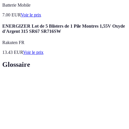
Batterie Mobile
7.00
EUR
Voir le prix
ENERGIZER Lot de 5 Blisters de 1 Pile Montres 1,55V Oxyde
d'Argent 315 SR67 SR716SW
Rakuten FR
13.43
EUR
Voir le prix
Glossaire
Terme
Définition
Montre datant de plusieurs années, souvent
Montre Vintage
recherchée pour son style et son histoire.
Processus de verification de l'origine et de la
Authentification
légitimité d'une montre.