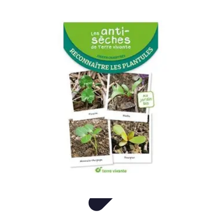
Montres Rares Collection
Guide
Comparatifs
Tendances
Collection
Achat
Montres Rares Collection