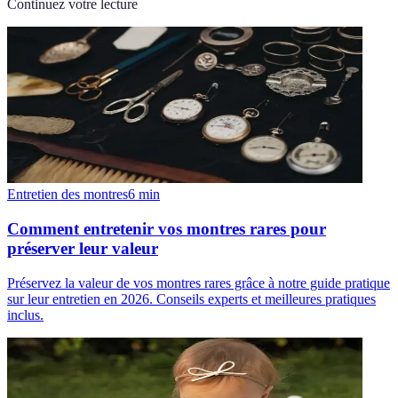
Continuez votre lecture
Entretien des montres
6
min
Comment entretenir vos montres rares pour
préserver leur valeur
Préservez la valeur de vos montres rares grâce à notre guide pratique
sur leur entretien en 2026. Conseils experts et meilleures pratiques
inclus.