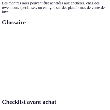
Les montres rares peuvent être achetées aux enchères, chez des
revendeurs spécialisés, ou en ligne sur des plateformes de vente de
luxe.
Glossaire
Terme
Définition
Montre de
Montre fabriquée par une marque réputée,
luxe
souvent de haute qualité.
Numéro de
Identifiant unique attribué par le fabricant à
série
chaque montre.
Fonction horlogère supplémentaire, comme un
Complication
chronographe ou un calendrier.
Checklist avant achat