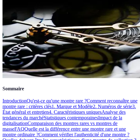
Sommaire
Introduction
Qu'est-ce qu'une montre rare ?
Comment reconnaître une
montre rare : critères clés
1. Marque et Modèle
2. Numéros de série
3.
État général et entretien
4. Caractéristiques uniques
Analyse des
tendances du marché
Statistiques contemporaines
Impact de la
digitalisation
Comparaison des montres rares vs montres de
masse
FAQ
Quelle est la différence entre une montre rare et une
montre ordinaire ?
Comment vérifier l'authenticité d'une montre ?