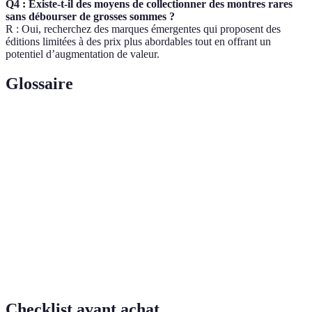
Q4 : Existe-t-il des moyens de collectionner des montres rares
sans débourser de grosses sommes ?
R : Oui, recherchez des marques émergentes qui proposent des
éditions limitées à des prix plus abordables tout en offrant un
potentiel d’augmentation de valeur.
Glossaire
Terme
Définition
Édition
Montres produites en quantités restreintes, souvent
limités
avec des caractéristiques uniques.
La qualité d'être réel et conforme à des standards
Authenticité
reconnus.
Numéro de
Identifiant unique généralement gravé sur chaque
série
montre pour prouver sa provenance.
Checklist avant achat