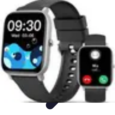
Montres Rares Collection
Guide
Comparatifs
Tendances
Collection
Achat
Montres Rares Collection