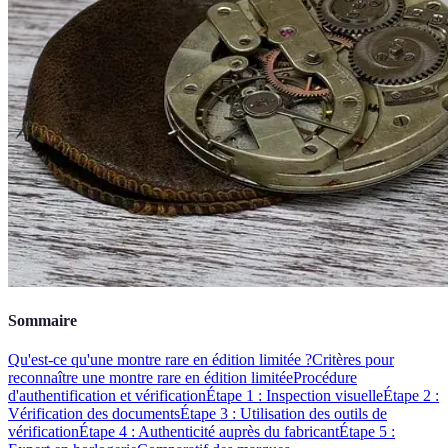
Sommaire
Qu'est-ce qu'une montre rare en édition limitée ?
Critères pour
reconnaître une montre rare en édition limitée
Procédure
d'authentification et vérification
Étape 1 : Inspection visuelle
Étape 2 :
Vérification des documents
Étape 3 : Utilisation des outils de
vérification
Étape 4 : Authenticité auprès du fabricant
Étape 5 :