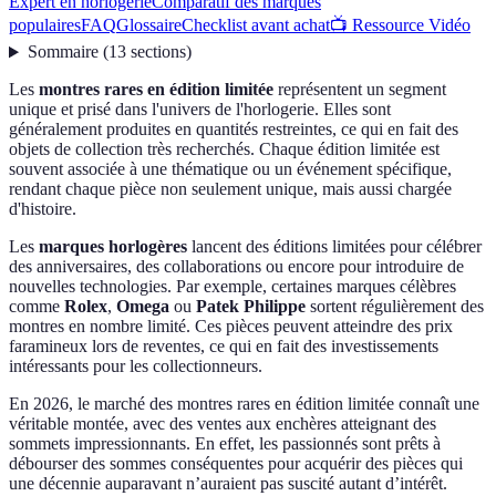
Expert en horlogerie
Comparatif des marques
populaires
FAQ
Glossaire
Checklist avant achat
📺 Ressource Vidéo
Sommaire
(
13
sections
)
Les
montres rares en édition limitée
représentent un segment
unique et prisé dans l'univers de l'horlogerie. Elles sont
généralement produites en quantités restreintes, ce qui en fait des
objets de collection très recherchés. Chaque édition limitée est
souvent associée à une thématique ou un événement spécifique,
rendant chaque pièce non seulement unique, mais aussi chargée
d'histoire.
Les
marques horlogères
lancent des éditions limitées pour célébrer
des anniversaires, des collaborations ou encore pour introduire de
nouvelles technologies. Par exemple, certaines marques célèbres
comme
Rolex
,
Omega
ou
Patek Philippe
sortent régulièrement des
montres en nombre limité. Ces pièces peuvent atteindre des prix
faramineux lors de reventes, ce qui en fait des investissements
intéressants pour les collectionneurs.
En 2026, le marché des montres rares en édition limitée connaît une
véritable montée, avec des ventes aux enchères atteignant des
sommets impressionnants. En effet, les passionnés sont prêts à
débourser des sommes conséquentes pour acquérir des pièces qui
une décennie auparavant n’auraient pas suscité autant d’intérêt.