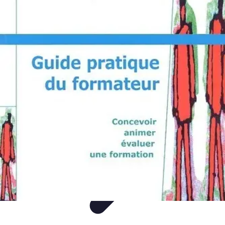
Montres Rares Collection
Guide
Comparatifs
Tendances
Collection
Achat
Montres Rares Collection