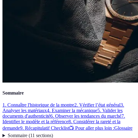
Sommaire
1. Connaître l'historique de la montre
2. Vérifier l’état général
3.
Analyser les matériaux
4. Examiner la mécanique
5. Valider les
documents d'authenticité
6. Observer les tendances du marché
7.
Identifier le modèle et la référence
8. Considérer la rareté et la
demande
9. Récapitulatif Checklist
📺 Pour aller plus loin :
Glossaire
Sommaire
(
11
sections
)