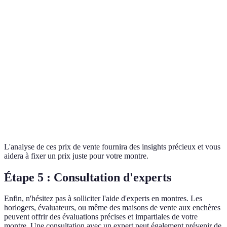
Modèle
Prix de vente
État
Caractéristiques
Montre
Mécanisme
15,000€
Excellent
A
automatique, or rose
Montre
Mécanisme quartz,
12,500€
Très bon
B
acier inoxydable
Montre
Mécanisme
20,000€
Bon
C
automatique, platine
L'analyse de ces prix de vente fournira des insights précieux et vous
aidera à fixer un prix juste pour votre montre.
Étape 5 : Consultation d'experts
Enfin, n'hésitez pas à solliciter l'aide d'experts en montres. Les
horlogers, évaluateurs, ou même des maisons de vente aux enchères
peuvent offrir des évaluations précises et impartiales de votre
montre. Une consultation avec un expert peut également prévenir de