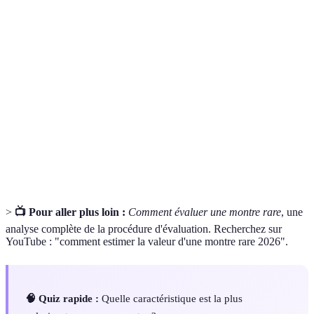
Terme
Définition
Ensemble de pièces dans une montre qui régule son
Mécanisme
mouvement.
Origine et historique d'une montre, indiquant son
Provenance
parcours après sa fabrication.
Vérification que la montre est bien un produit
Authenticité
original, et non une contrefaçon.
>
📺 Pour aller plus loin :
Comment évaluer une montre rare
, une
analyse complète de la procédure d'évaluation. Recherchez sur
YouTube : "comment estimer la valeur d'une montre rare 2026".
🧠 Quiz rapide :
Quelle caractéristique est la plus