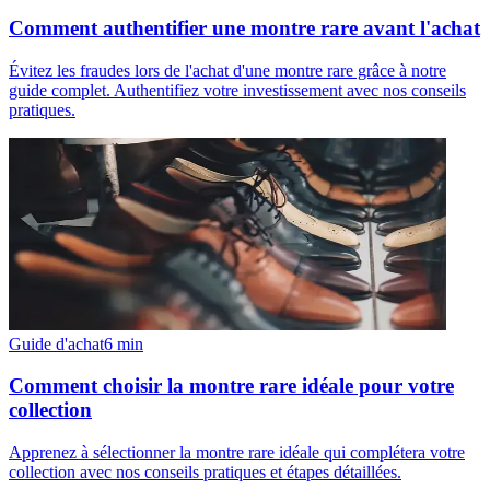
Comment authentifier une montre rare avant l'achat
Évitez les fraudes lors de l'achat d'une montre rare grâce à notre
guide complet. Authentifiez votre investissement avec nos conseils
pratiques.
Guide d'achat
6
min
Comment choisir la montre rare idéale pour votre
collection
Apprenez à sélectionner la montre rare idéale qui complétera votre
collection avec nos conseils pratiques et étapes détaillées.