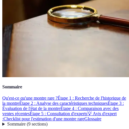
Sommaire
Qu'est-ce qu'une montre rare ?
Étape 1 : Recherche de l'historique de
la montre
Étape 2 : Analyse des caractéristiques techniques
Étape 3 :
Évaluation de l'état de la montre
Étape 4 : Comparaison avec des
ventes récentes
Étape 5 : Consultation d'experts
💡 Avis d'expert
:
Checklist pour l'estimation d'une montre rare
Glossaire
Sommaire
(
9
sections
)