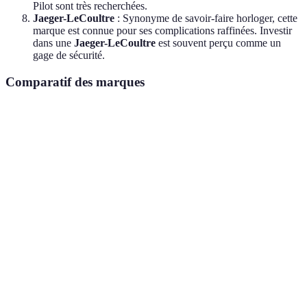
Pilot sont très recherchées.
Jaeger-LeCoultre
: Synonyme de savoir-faire horloger, cette
marque est connue pour ses complications raffinées. Investir
dans une
Jaeger-LeCoultre
est souvent perçu comme un
gage de sécurité.
Comparatif des marques
Marque
Rareté
Prix moyen (estimation)
Histori
Patek
Élevée
50,000 € – 3,000,000 €
Très ric
Philippe
Richard
Élevée
100,000 € – 2,000,000 €
Récent
Mille
Audemars
Élevée
20,000 € – 1,500,000 €
Riche
Piguet
Rolex
Élevée
5,000 € – 500,000 €
Riche