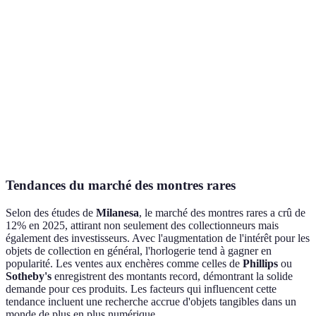
Omega
Moyenne
3,000 € – 100,000 €
Riche
Breitling
Moyenne
4,000 € – 50,000 €
Riche
IWC
Moyenne
3,500 € – 150,000 €
Riche
Schaffhausen
Jaeger-
Élevée
5,000 € – 200,000 €
Riche
LeCoultre
Tendances du marché des montres rares
Selon des études de
Milanesa
, le marché des montres rares a crû de
12% en 2025, attirant non seulement des collectionneurs mais
également des investisseurs. Avec l'augmentation de l'intérêt pour les
objets de collection en général, l'horlogerie tend à gagner en
popularité. Les ventes aux enchères comme celles de
Phillips
ou
Sotheby's
enregistrent des montants record, démontrant la solide
demande pour ces produits. Les facteurs qui influencent cette
tendance incluent une recherche accrue d'objets tangibles dans un
monde de plus en plus numérique.