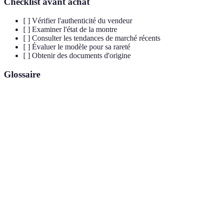
Checklist avant achat
[ ] Vérifier l'authenticité du vendeur
[ ] Examiner l'état de la montre
[ ] Consulter les tendances de marché récents
[ ] Évaluer le modèle pour sa rareté
[ ] Obtenir des documents d'origine
Glossaire
Terme
Définition
La rareté d'un bien est déterminée par son offre et
sa demande sur le marché. Un produit rare est
Rareté
souvent plus demandé et apprécié par les
collectionneurs.
En horlogerie, une complication désigne toute
fonction d'une montre autre que l'indication
Complication
standard de l'heure. Cela peut inclure des
chronographes, des calendriers, etc.