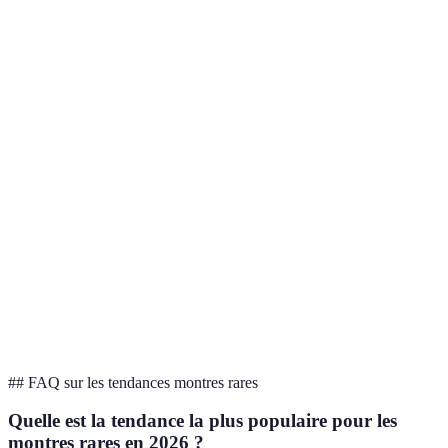
Attire un
Risque de
Connexions
En forte
nouveau
perte
numériques
croissance
public
d'authenticité
Haute
Canibalisation
Vintage et rétro
valeur de
du marché
Stable
collection
moderne
Risque
Unicité des
En
Personnalisation
d'échec
pièces
expansion
d'innovation
Technologie de
Avantages
Coût
En rapide
pointe
fonctionnels
d'intégration
évolution
## FAQ sur les tendances montres rares
Quelle est la tendance la plus populaire pour les
montres rares en 2026 ?