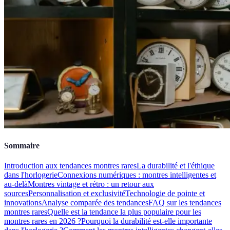
Sommaire
Introduction aux tendances montres rares
La durabilité et l'éthique
dans l'horlogerie
Connexions numériques : montres intelligentes et
au-delà
Montres vintage et rétro : un retour aux
sources
Personnalisation et exclusivité
Technologie de pointe et
innovations
Analyse comparée des tendances
FAQ sur les tendances
montres rares
Quelle est la tendance la plus populaire pour les
montres rares en 2026 ?
Pourquoi la durabilité est-elle importante