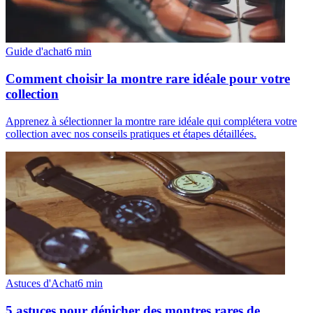
Guide d'achat
6
min
Comment choisir la montre rare idéale pour votre
collection
Apprenez à sélectionner la montre rare idéale qui complétera votre
collection avec nos conseils pratiques et étapes détaillées.
Astuces d'Achat
6
min
5 astuces pour dénicher des montres rares de