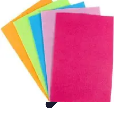
Montres Rares Collection
Guide
Comparatifs
Tendances
Collection
Achat
Montres Rares Collection