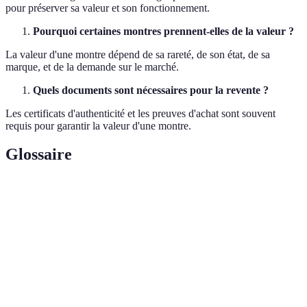
pour préserver sa valeur et son fonctionnement.
Pourquoi certaines montres prennent-elles de la valeur ?
La valeur d'une montre dépend de sa rareté, de son état, de sa
marque, et de la demande sur le marché.
Quels documents sont nécessaires pour la revente ?
Les certificats d'authenticité et les preuves d'achat sont souvent
requis pour garantir la valeur d'une montre.
Glossaire
Terme
Définition
Montre à
Une montre dotée de fonctions supplémentaires,
complications
comme un chronographe ou dateur.
Edition
Un nombre restreint de modèles produits,
limitée
augmentant leur rareté.