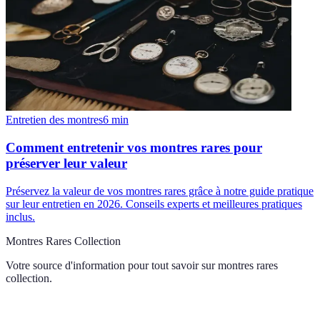
Entretien des montres
6
min
Comment entretenir vos montres rares pour
préserver leur valeur
Préservez la valeur de vos montres rares grâce à notre guide pratique
sur leur entretien en 2026. Conseils experts et meilleures pratiques
inclus.
Montres Rares Collection
Votre source d'information pour tout savoir sur
montres rares
collection
.