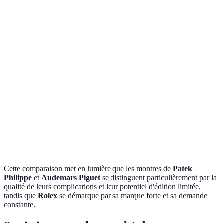
Critère
Patek Philippe
Rolex
Audemars Pigue
Gamme de
Très élevé
Élevé
Élevé
prix
Édition
Oui
Oui
Oui
limitée
Complications
Haute
Moyenne
Haute
Très
Popularité
Très forte
Forte
forte
Cette comparaison met en lumière que les montres de
Patek
Philippe
et
Audemars Piguet
se distinguent particulièrement par la
qualité de leurs complications et leur potentiel d'édition limitée,
tandis que
Rolex
se démarque par sa marque forte et sa demande
constante.