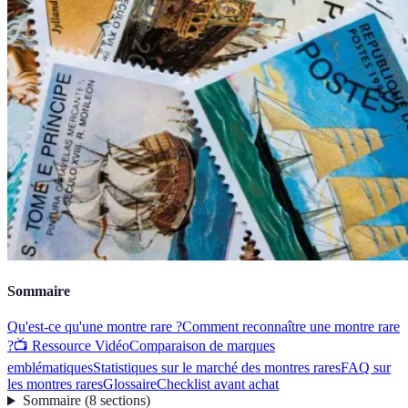
Sommaire
Qu'est-ce qu'une montre rare ?
Comment reconnaître une montre rare
?
📺 Ressource Vidéo
Comparaison de marques
emblématiques
Statistiques sur le marché des montres rares
FAQ sur
les montres rares
Glossaire
Checklist avant achat
Sommaire
(
8
sections
)