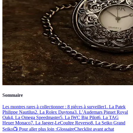
Sommaire
Les montres rares à collectionner : 8 pièces à surveiller
1. La Patek
Philippe Nautilus
2. La Rolex Daytona
3. L’Audemars Piguet Royal
Oak
4. La Omega Speedmaster
5. La IWC Big Pilot
6. La TAG
Heuer Monaco
7. La Jaeger-LeCoultre Reverso
8. La Seiko Grand
Seiko
📺 Pour aller plus loin :
Glossaire
Checklist avant achat