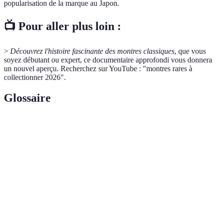
popularisation de la marque au Japon.
📺 Pour aller plus loin :
>
Découvrez l'histoire fascinante des montres classiques
, que vous
soyez débutant ou expert, ce documentaire approfondi vous donnera
un nouvel aperçu. Recherchez sur YouTube : "montres rares à
collectionner 2026".
Glossaire
Terme
Définition
Montre
Montre qui se remonte grâce aux mouvements
automatique
du poignet.
Chronographe
Montre dotée d'une fonction de minuterie.
Modèle de montre produit en quantité
Édition limitée
restreinte.