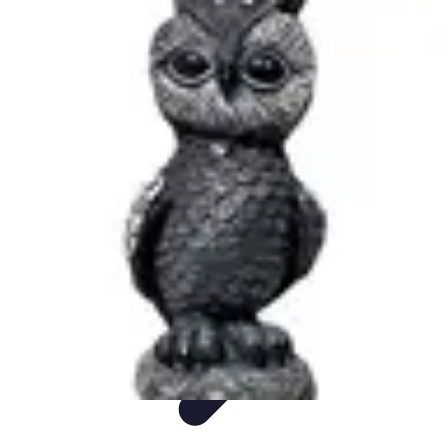
Montres Rares Collection
Guide
Comparatifs
Tendances
Collection
Achat
Montres Rares Collection