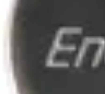
Montres Rares Collection
Guide
Comparatifs
Tendances
Collection
Achat
Montres Rares Collection