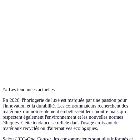
Prestige
Très élevé
Élevé
Moyen
Moy
Modérée
Très
Très
Durabilité
Élevée
(tendresse)
élevé
élev
Très
Légèreté
Lourde
Lourde
Modérée
légè
Très
Coût
Très élevé
Abordable
Élev
élevé
## Les tendances actuelles
En 2026, l'horlogerie de luxe est marquée par une passion pour
l'innovation et la durabilité. Les consommateurs recherchent des
matériaux qui non seulement embellissent leur montre mais qui
respectent également l'environnement et les nouvelles normes
éthiques. Cette tendance se reflète dans l'usage croissant de
matériaux recyclés ou d'alternatives écologiques.
Selon
UFC-Que Choisir
, les consommateurs sont plus informés et