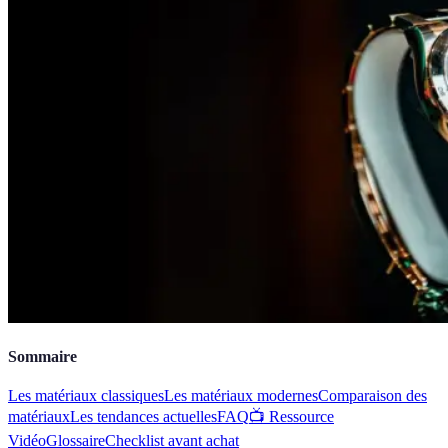
Sommaire
Les matériaux classiques
Les matériaux modernes
Comparaison des
matériaux
Les tendances actuelles
FAQ
📺 Ressource
Vidéo
Glossaire
Checklist avant achat