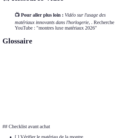
📺 Pour aller plus loin :
Vidéo sur l'usage des
matériaux innovants dans l'horlogerie
, . Recherche
YouTube : "montres luxe matériaux 2026"
Glossaire
Terme
Définition
Horlogerie
Art et industrie de la fabrication de montres.
Hypoallergénique
Ne causant pas d'allergies.
Matériau composé de fibres légères et
Carbone
résistantes.
## Checklist avant achat
[ ] Vérifier le matériau de la montre