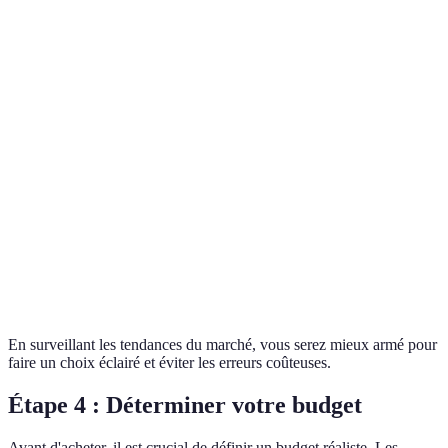
Critère
Option A - Montre de Luxe
Option B - Montre de
Rareté
Très rare
Commune
Prix
Élevé
Moyen
Demande
Haute
Moyenne
Historique
$500 000
$20 000
de vente
En surveillant les tendances du marché, vous serez mieux armé pour
faire un choix éclairé et éviter les erreurs coûteuses.
Étape 4 : Déterminer votre budget
Avant d'acheter, il est crucial de définir un budget réaliste. Les