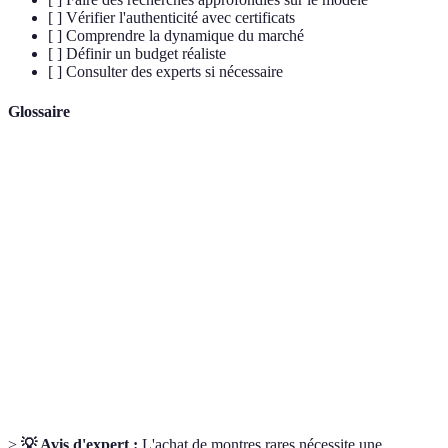
[ ] Vérifier l'authenticité avec certificats
[ ] Comprendre la dynamique du marché
[ ] Définir un budget réaliste
[ ] Consulter des experts si nécessaire
Glossaire
Terme
Définition
La garantie que la montre est d'origine et non une
Authenticité
contrefaçon.
La mesure de la disponibilité d'un modèle sur le
Rareté
marché.
Valeur de
Le prix auquel la montre peut être revendue sur le
revente
marché.
>
💡 Avis d'expert :
L'achat de montres rares nécessite une