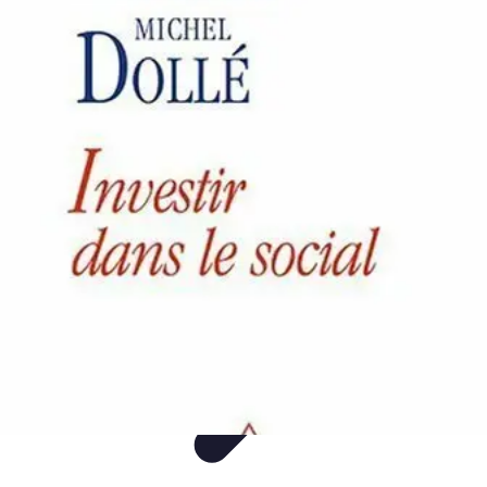
Montres Rares Collection
Guide
Comparatifs
Tendances
Collection
Achat
Montres Rares Collection