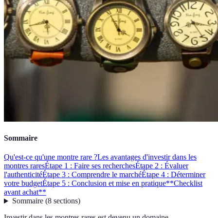
Sommaire
Qu'est-ce qu'une montre rare ?
Les avantages d'investir dans les
montres rares
Étape 1 : Faire ses recherches
Étape 2 : Évaluer
l'authenticité
Étape 3 : Comprendre le marché
Étape 4 : Déterminer
votre budget
Étape 5 : Conclusion et mise en pratique
**Checklist
avant achat**
Sommaire
(
8
sections
)
Investir dans les montres rares est devenu un domaine