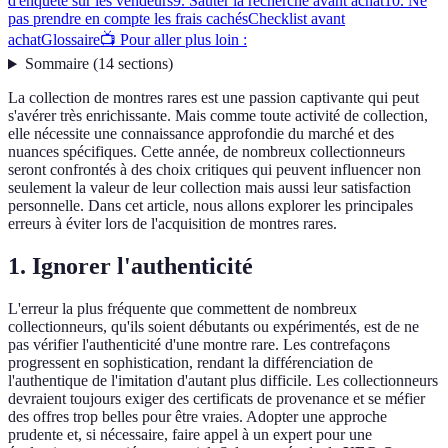
d'enquête sur les vendeurs
9. Sauter la recherche avant achat
10. Ne
pas prendre en compte les frais cachés
Checklist avant
achat
Glossaire
📺 Pour aller plus loin :
Sommaire
(
14
sections
)
La collection de montres rares est une passion captivante qui peut
s'avérer très enrichissante. Mais comme toute activité de collection,
elle nécessite une connaissance approfondie du marché et des
nuances spécifiques. Cette année, de nombreux collectionneurs
seront confrontés à des choix critiques qui peuvent influencer non
seulement la valeur de leur collection mais aussi leur satisfaction
personnelle. Dans cet article, nous allons explorer les principales
erreurs à éviter lors de l'acquisition de montres rares.
1. Ignorer l'authenticité
L'erreur la plus fréquente que commettent de nombreux
collectionneurs, qu'ils soient débutants ou expérimentés, est de ne
pas vérifier l'authenticité d'une montre rare. Les contrefaçons
progressent en sophistication, rendant la différenciation de
l'authentique de l'imitation d'autant plus difficile. Les collectionneurs
devraient toujours exiger des certificats de provenance et se méfier
des offres trop belles pour être vraies. Adopter une approche
prudente et, si nécessaire, faire appel à un expert pour une