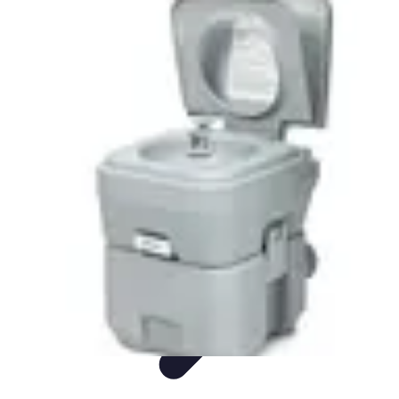
Montres Rares Collection
Guide
Comparatifs
Tendances
Collection
Achat
Montres Rares Collection