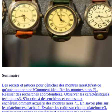
Sommaire
Les secrets et astuces pour dénicher des montres rares
Qu'est-ce
qu'une montre rare ?
Comment identifier les montres rares ?
1.
Réaliser des recherches approfondies
2. Observer les caractéristiques
techniques
3. S'inscrire à des enchères et ventes aux
enchères
Comment acquérir des montres rares ?
1. En savoir plus sur
les plateformes d'achat
2. Évaluer les coûts sur chaque plateforme
3.