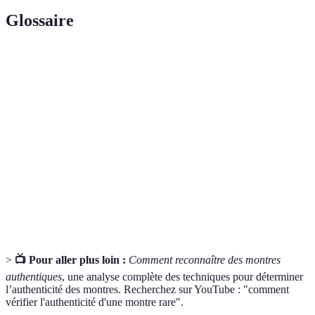
Glossaire
Terme
Définition
Fonction supplémentaire d'une montre,
Complication
comme un chronographe.
Remontage
Système qui recharge la montre grâce au
automatique
mouvement du poignet.
Bilan
Document prouvant l'origine et l'authenticité
d'authenticité
de la montre.
>
📺 Pour aller plus loin :
Comment reconnaître des montres
authentiques
, une analyse complète des techniques pour déterminer
l’authenticité des montres. Recherchez sur YouTube : "comment
vérifier l'authenticité d'une montre rare".