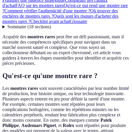
Pratiquer une patience stratégique
Comparatif des canaux
d'achat
FAQ sur les montres rares
Qu'est-ce qui rend une montre rare
?
Comment vérifier l'authenticité d'une montre ?
Où trouver des
enchères de montres rares ?
Quels sont les risques d'acheter des
montres rares ?
Checklist avant achat
Glossaire
Sommaire
(
18
sections
)
Acquérir des
montres rares
peut être un défi passionnant, mais il
nécessite des compétences spécifiques pour naviguer dans un
marché souvent saturé et complexe. Que vous soyez un
collectionneur débutant ou un expert chevronné, cet article vous
guidera à travers les étapes essentielles pour identifier et acquérir ces
pièces précieuses.
Qu'est-ce qu'une montre rare ?
Les
montres rares
sont souvent caractérisées par leur nombre limité
de production, leur histoire unique, ou leur technologie innovante.
Plusieurs aspects entrent en jeu pour définir la rareté d'une montre.
Par exemple, certaines montres sont réputées pour leurs
complications horlogères, comme les répétitions minutes ou les
calendriers perpétuels, rendant leur fabrication plus complexe et
donc moins courante. En outre, des marques comme
Patek
Philippe
,
Audemars Piguet
, et
Rolex
sont réputées pour produire
des modèles qui prennent de la valeur avec le temps, attirant