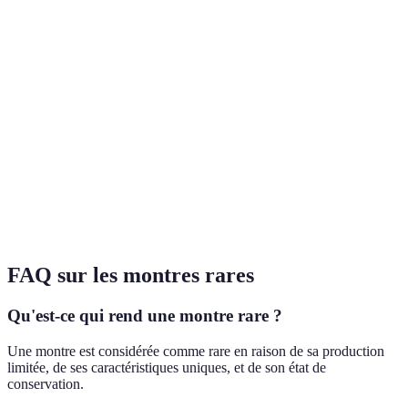
Critère
Enchères en ligne
Revendeurs spécialisés
Si
Authenticité
Variable
Très élevée
Va
Généralement plus
Prix
Souvent inférieurs
Va
élevés
Sélection
Très large
Large mais ciblée
Ci
Élevés si manque
Risques
Moyens
M
d'expérience
FAQ sur les montres rares
Qu'est-ce qui rend une montre rare ?
Une montre est considérée comme rare en raison de sa production
limitée, de ses caractéristiques uniques, et de son état de
conservation.