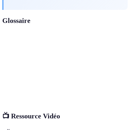
Glossaire
Terme
Définition
Caractéristique d’un produit qui prouve qu’il est
Authenticité
original et non un faux.
Édition
Séries de produits fabriqués en quantité restreinte,
Limitée
augmentant leur valeur.
Fonction supplémentaire dans un mécanisme de
Complication
montre, comme un chronographe.
📺 Ressource Vidéo