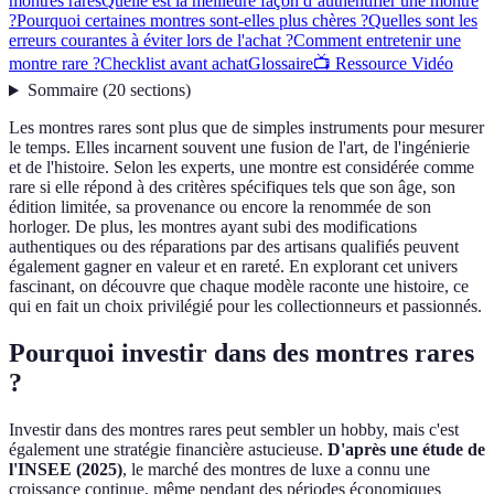
montres rares
Quelle est la meilleure façon d’authentifier une montre
?
Pourquoi certaines montres sont-elles plus chères ?
Quelles sont les
erreurs courantes à éviter lors de l'achat ?
Comment entretenir une
montre rare ?
Checklist avant achat
Glossaire
📺 Ressource Vidéo
Sommaire
(
20
sections
)
Les montres rares sont plus que de simples instruments pour mesurer
le temps. Elles incarnent souvent une fusion de l'art, de l'ingénierie
et de l'histoire. Selon les experts, une montre est considérée comme
rare si elle répond à des critères spécifiques tels que son âge, son
édition limitée, sa provenance ou encore la renommée de son
horloger. De plus, les montres ayant subi des modifications
authentiques ou des réparations par des artisans qualifiés peuvent
également gagner en valeur et en rareté. En explorant cet univers
fascinant, on découvre que chaque modèle raconte une histoire, ce
qui en fait un choix privilégié pour les collectionneurs et passionnés.
Pourquoi investir dans des montres rares
?
Investir dans des montres rares peut sembler un hobby, mais c'est
également une stratégie financière astucieuse.
D'après une étude de
l'INSEE (2025)
, le marché des montres de luxe a connu une
croissance continue, même pendant des périodes économiques