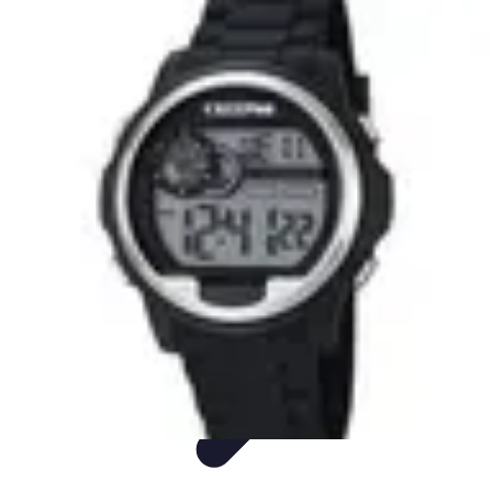
Montres Rares Collection
Guide
Comparatifs
Tendances
Collection
Achat
Montres Rares Collection