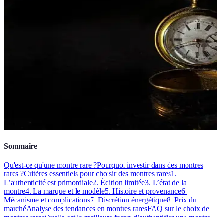
Sommaire
Qu'est-ce qu'une montre rare ?
Pourquoi investir dans des montres
rares ?
Critères essentiels pour choisir des montres rares
1.
L’authenticité est primordiale
2. Édition limitée
3. L’état de la
montre
4. La marque et le modèle
5. Histoire et provenance
6.
Mécanisme et complications
7. Discrétion énergétique
8. Prix du
marché
Analyse des tendances en montres rares
FAQ sur le choix de