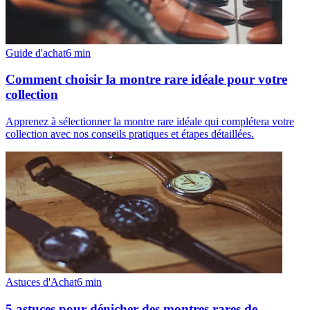
Guide d'achat
6
min
Comment choisir la montre rare idéale pour votre
collection
Apprenez à sélectionner la montre rare idéale qui complétera votre
collection avec nos conseils pratiques et étapes détaillées.
Astuces d'Achat
6
min
5 astuces pour dénicher des montres rares de