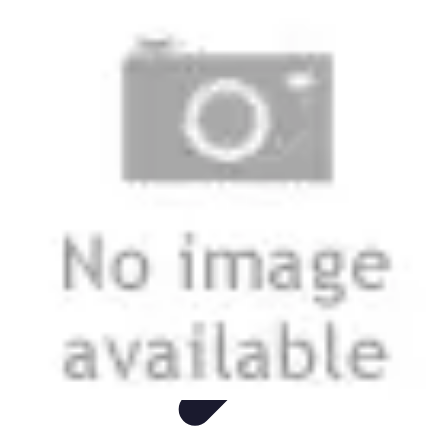
Montres Rares Collection
Guide
Comparatifs
Tendances
Collection
Achat
Montres Rares Collection