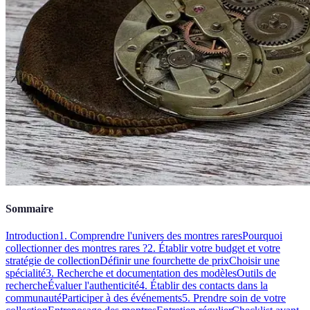
Sommaire
Introduction
1. Comprendre l'univers des montres rares
Pourquoi
collectionner des montres rares ?
2. Établir votre budget et votre
stratégie de collection
Définir une fourchette de prix
Choisir une
spécialité
3. Recherche et documentation des modèles
Outils de
recherche
Évaluer l'authenticité
4. Établir des contacts dans la
communauté
Participer à des événements
5. Prendre soin de votre