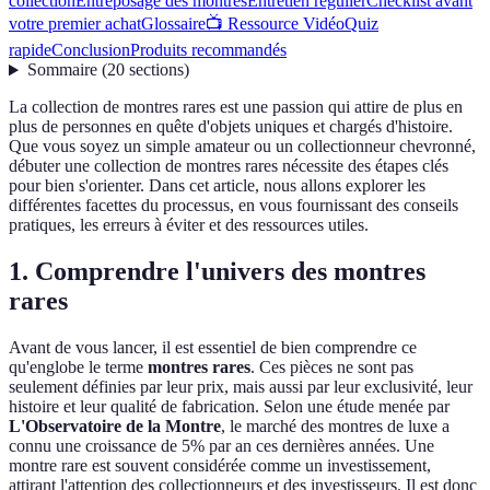
collection
Entreposage des montres
Entretien régulier
Checklist avant
votre premier achat
Glossaire
📺 Ressource Vidéo
Quiz
rapide
Conclusion
Produits recommandés
Sommaire
(
20
sections
)
La collection de montres rares est une passion qui attire de plus en
plus de personnes en quête d'objets uniques et chargés d'histoire.
Que vous soyez un simple amateur ou un collectionneur chevronné,
débuter une collection de montres rares nécessite des étapes clés
pour bien s'orienter. Dans cet article, nous allons explorer les
différentes facettes du processus, en vous fournissant des conseils
pratiques, les erreurs à éviter et des ressources utiles.
1. Comprendre l'univers des montres
rares
Avant de vous lancer, il est essentiel de bien comprendre ce
qu'englobe le terme
montres rares
. Ces pièces ne sont pas
seulement définies par leur prix, mais aussi par leur exclusivité, leur
histoire et leur qualité de fabrication. Selon une étude menée par
L'Observatoire de la Montre
, le marché des montres de luxe a
connu une croissance de 5% par an ces dernières années. Une
montre rare est souvent considérée comme un investissement,
attirant l'attention des collectionneurs et des investisseurs. Il est donc