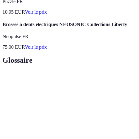
Puzzle FR
10.95
EUR
Voir le prix
Brosses à dents électriques NEOSONIC Collections Liberty
Neopulse FR
75.00
EUR
Voir le prix
Glossaire
Terme
Définition
Un type de montre qui fonctionne grâce à un
Montre
mouvement mécanique, souvent alimenté par un
mécanique
ressort.
Édition
Montres produites en nombre réduit, augmentant
limitée
leur rareté et leur valeur.