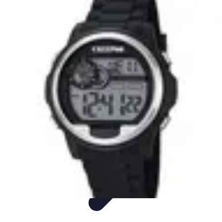
Montres Rares Collection
Guide
Comparatifs
Tendances
Collection
Achat
Montres Rares Collection