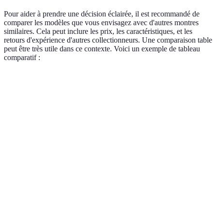
Pour aider à prendre une décision éclairée, il est recommandé de
comparer les modèles que vous envisagez avec d'autres montres
similaires. Cela peut inclure les prix, les caractéristiques, et les
retours d'expérience d'autres collectionneurs. Une comparaison table
peut être très utile dans ce contexte. Voici un exemple de tableau
comparatif :
Critère
Montre A
Montre B
Montre C
Verdict
Montre
État
Excellent
Bon
Très bon
A
Non
Montre
Provenance
Certifiée
Certifiée
certifiée
A & C
Réputation
Montre
de la
Haute
Moyenne
Haute
A & C
marque
Montre