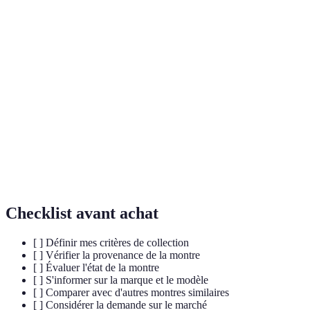
Terme
Définition
Un mécanisme horloger qui effectue des fonctions
Complication
au-delà de l'affichage de l'heure.
La vérification que la montre est bien d'origine et
Authenticité
n'est pas une contrefaçon.
L'historique de propriété d'une montre, essentiel
Provenance
pour son évaluation.
Checklist avant achat
[ ] Définir mes critères de collection
[ ] Vérifier la provenance de la montre
[ ] Évaluer l'état de la montre
[ ] S'informer sur la marque et le modèle
[ ] Comparer avec d'autres montres similaires
[ ] Considérer la demande sur le marché