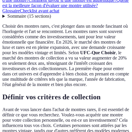
d'une montre?
Comment savoir si une montre est authentique?
Quelle
est la meilleure façon d'évaluer une montre utilisée?
Glossaire
Checklist avant achat
Sommaire
(
15
sections
)
Choisir des montres rares, c'est plonger dans un monde fascinant où
l'horlogerie et l'art se rencontrent. Les montres rares sont souvent
considérées comme des investissements, tant pour leur valeur
émotionnelle que financière. En 2026, le marché des montres de
luxe et rares est en pleine expansion, avec une demande croissante
pour les modèles vintage et limités. Selon
UFC-Que Choisir
, le
marché des montres de collection a vu sa valeur augmenter de 20%
en seulement deux ans, témoignant de l'intérêt croissant des
investisseurs et des collectionneurs. La première étape pour entrer
dans cet univers est d'apprendre à bien choisir, en prenant en compte
une multitude de critères tels que la marque, l'année de fabrication,
l'état général de la montre et bien plus encore.
Définir vos critères de collection
Avant de vous lancer dans l'achat de montres rares, il est essentiel de
définir ce que vous recherchez. Voulez-vous acquérir une montre
pour votre collection personnelle, ou est-ce un investissement? Cela
influencera tous vos choix. Certaines personnes sont attirées par les
montres vintage, tandis que d'autres préfèrent des modèles modernes