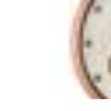
Montres Rares Collection
Guide
Comparatifs
Tendances
Collection
Achat
Montres Rares Collection