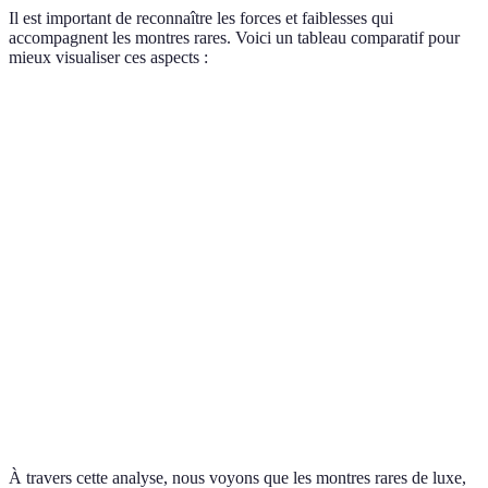
Il est important de reconnaître les forces et faiblesses qui
accompagnent les montres rares. Voici un tableau comparatif pour
mieux visualiser ces aspects :
Critère
Montres de Luxe
Montres d'Époque
Montr
Valeur de
Élevée
Variable
Contrô
Revente
Technologie
Avancée
Obsolète
Évolut
Esthétique
Rafraîchie
Classique
Avant-
Accessibilité
Limitée
Souvent accessible
Généra
Émotion
Faible
Forte
Variab
Historique
À travers cette analyse, nous voyons que les montres rares de luxe,