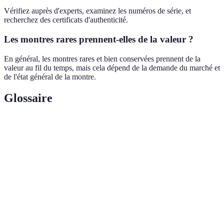
Vérifiez auprès d'experts, examinez les numéros de série, et
recherchez des certificats d'authenticité.
Les montres rares prennent-elles de la valeur ?
En général, les montres rares et bien conservées prennent de la
valeur au fil du temps, mais cela dépend de la demande du marché et
de l'état général de la montre.
Glossaire
Terme
Définition
Élément fonctionnel d'une montre qui offre des
Complication
fonctions en plus de l'heure, comme un
chronographe ou un calendrier.
Segment de l'horlogerie qui se consacre à la
Haute
création de montres haut de gamme, souvent avec
Horlogerie
des mouvements complexes.