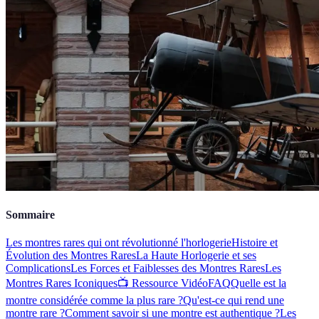
Sommaire
Les montres rares qui ont révolutionné l'horlogerie
Histoire et
Évolution des Montres Rares
La Haute Horlogerie et ses
Complications
Les Forces et Faiblesses des Montres Rares
Les
Montres Rares Iconiques
📺 Ressource Vidéo
FAQ
Quelle est la
montre considérée comme la plus rare ?
Qu'est-ce qui rend une
montre rare ?
Comment savoir si une montre est authentique ?
Les