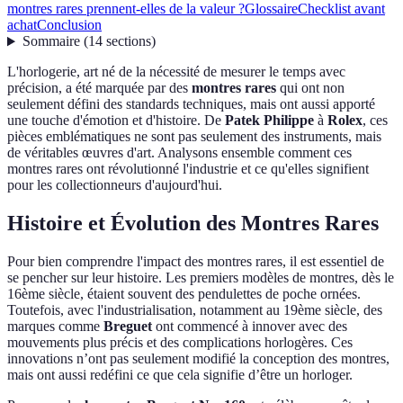
montres rares prennent-elles de la valeur ?
Glossaire
Checklist avant
achat
Conclusion
Sommaire
(
14
sections
)
L'horlogerie, art né de la nécessité de mesurer le temps avec
précision, a été marquée par des
montres rares
qui ont non
seulement défini des standards techniques, mais ont aussi apporté
une touche d'émotion et d'histoire. De
Patek Philippe
à
Rolex
, ces
pièces emblématiques ne sont pas seulement des instruments, mais
de véritables œuvres d'art. Analysons ensemble comment ces
montres rares ont révolutionné l'industrie et ce qu'elles signifient
pour les collectionneurs d'aujourd'hui.
Histoire et Évolution des Montres Rares
Pour bien comprendre l'impact des montres rares, il est essentiel de
se pencher sur leur histoire. Les premiers modèles de montres, dès le
16ème siècle, étaient souvent des pendulettes de poche ornées.
Toutefois, avec l'industrialisation, notamment au 19ème siècle, des
marques comme
Breguet
ont commencé à innover avec des
mouvements plus précis et des complications horlogères. Ces
innovations n’ont pas seulement modifié la conception des montres,
mais ont aussi redéfini ce que cela signifie d’être un horloger.