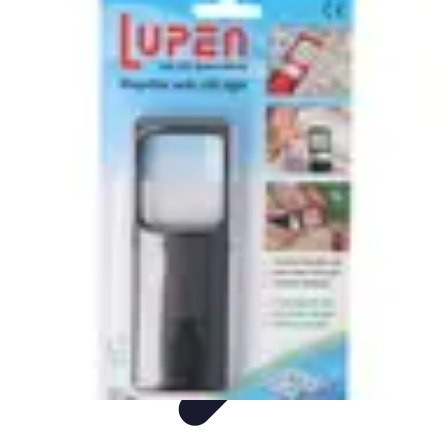
Montres Rares Collection
Guide
Comparatifs
Tendances
Collection
Achat
Montres Rares Collection