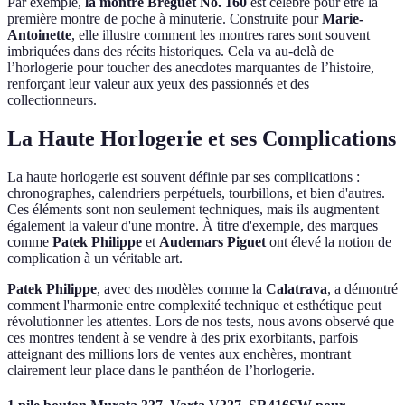
Par exemple,
la montre Breguet No. 160
est célèbre pour être la
première montre de poche à minuterie. Construite pour
Marie-
Antoinette
, elle illustre comment les montres rares sont souvent
imbriquées dans des récits historiques. Cela va au-delà de
l’horlogerie pour toucher des anecdotes marquantes de l’histoire,
renforçant leur valeur aux yeux des passionnés et des
collectionneurs.
La Haute Horlogerie et ses Complications
La haute horlogerie est souvent définie par ses complications :
chronographes, calendriers perpétuels, tourbillons, et bien d'autres.
Ces éléments sont non seulement techniques, mais ils augmentent
également la valeur d'une montre. À titre d'exemple, des marques
comme
Patek Philippe
et
Audemars Piguet
ont élevé la notion de
complication à un véritable art.
Patek Philippe
, avec des modèles comme la
Calatrava
, a démontré
comment l'harmonie entre complexité technique et esthétique peut
révolutionner les attentes. Lors de nos tests, nous avons observé que
ces montres tendent à se vendre à des prix exorbitants, parfois
atteignant des millions lors de ventes aux enchères, montrant
clairement leur place dans le panthéon de l’horlogerie.