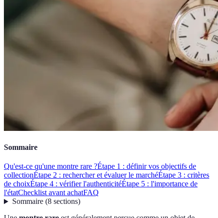
Sommaire
Qu'est-ce qu'une montre rare ?
Étape 1 : définir vos objectifs de
collection
Étape 2 : rechercher et évaluer le marché
Étape 3 : critères
de choix
Étape 4 : vérifier l'authenticité
Étape 5 : l'importance de
l'état
Checklist avant achat
FAQ
Sommaire
(
8
sections
)
Une
montre rare
est généralement perçue comme un objet de