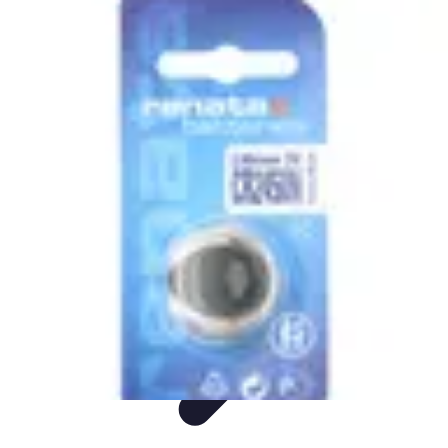
Montres Rares Collection
Guide
Comparatifs
Tendances
Collection
Achat
Montres Rares Collection