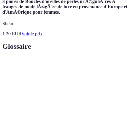
3 paires de Boucles d'oreilles de perles irrÃ©guliÃ¨res Ã
franges de mode lÃ©gÃ¨re de luxe en provenance d'Europe et
d'AmÃ©rique pour femmes,
Shein
1.20
EUR
Voir le prix
Glossaire
Terme
Définition
Histoire et origine d'un objet, en l'occurrence,
Provenance
une montre.
Processus de vérification de l'authenticité d'un
Authentification
objet.
Une montre qui possède des caractéristiques
Montre Rare
uniques ou qui est produite en peu
d'exemplaires.