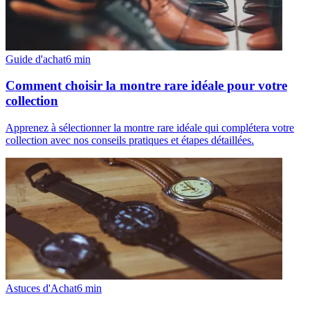
Guide d'achat
6
min
Comment choisir la montre rare idéale pour votre
collection
Apprenez à sélectionner la montre rare idéale qui complétera votre
collection avec nos conseils pratiques et étapes détaillées.
Astuces d'Achat
6
min