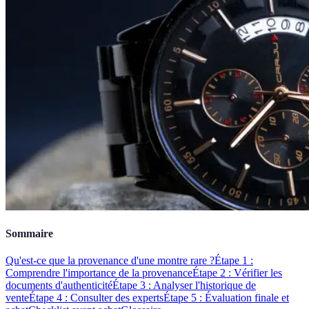
Sommaire
Qu'est-ce que la provenance d'une montre rare ?
Étape 1 :
Comprendre l'importance de la provenance
Étape 2 : Vérifier les
documents d'authenticité
Étape 3 : Analyser l'historique de
vente
Étape 4 : Consulter des experts
Étape 5 : Évaluation finale et