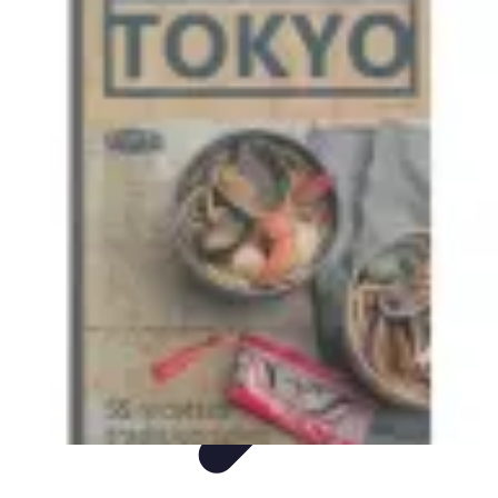
Montres Rares Collection
Guide
Comparatifs
Tendances
Collection
Achat
Montres Rares Collection