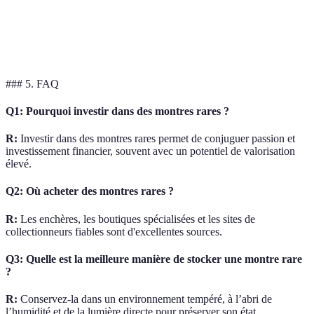
Élevée dans
rares
Demande
Modérée à faible
les enchères
attirent
plus
d'achet
### 5. FAQ
Q1: Pourquoi investir dans des montres rares ?
R:
Investir dans des montres rares permet de conjuguer passion et
investissement financier, souvent avec un potentiel de valorisation
élevé.
Q2: Où acheter des montres rares ?
R:
Les enchères, les boutiques spécialisées et les sites de
collectionneurs fiables sont d'excellentes sources.
Q3: Quelle est la meilleure manière de stocker une montre rare
?
R:
Conservez-la dans un environnement tempéré, à l’abri de
l’humidité et de la lumière directe pour préserver son état.