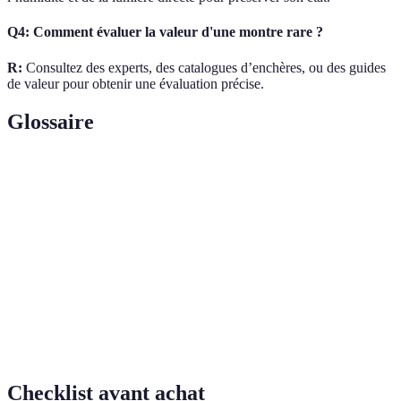
Q4: Comment évaluer la valeur d'une montre rare ?
R:
Consultez des experts, des catalogues d’enchères, ou des guides
de valeur pour obtenir une évaluation précise.
Glossaire
Terme
Définition
Watchmaker
Artisans qui fabriquent et réparent les montres.
Limited
Montres produites en quantités réduites pour le
Edition
marché.
Montre équipée d'un chronomètre pour mesurer
Chronographe
le temps.
Checklist avant achat