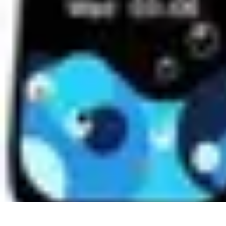
Montres Rares Collection
Guide
Comparatifs
Tendances
Collection
Achat
Montres Rares Collection