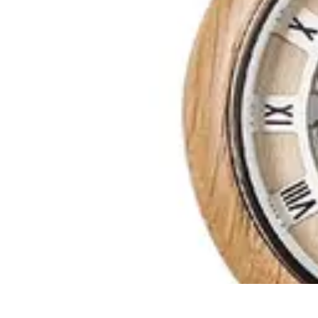
Montres Rares Collection
Guide
Comparatifs
Tendances
Collection
Achat
Montres Rares Collection