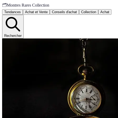
🗂️
Montres Rares Collection
Tendances
Achat et Vente
Conseils d'achat
Collection
Achat
Rechercher