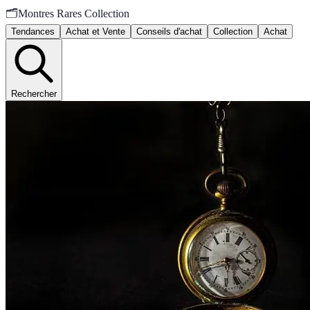
🗂️
Montres Rares Collection
Tendances
Achat et Vente
Conseils d'achat
Collection
Achat
Rechercher