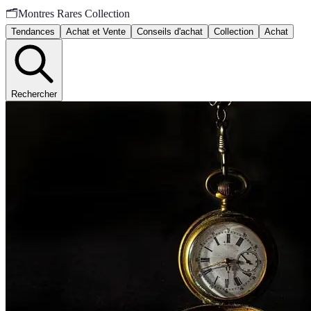
🗂️
Montres Rares Collection
Tendances
Achat et Vente
Conseils d'achat
Collection
Achat
Rechercher