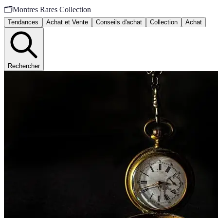
🗂️
Montres Rares Collection
Tendances
Achat et Vente
Conseils d'achat
Collection
Achat
Rechercher