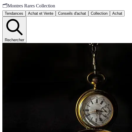
🗂️
Montres Rares Collection
Tendances
Achat et Vente
Conseils d'achat
Collection
Achat
Rechercher