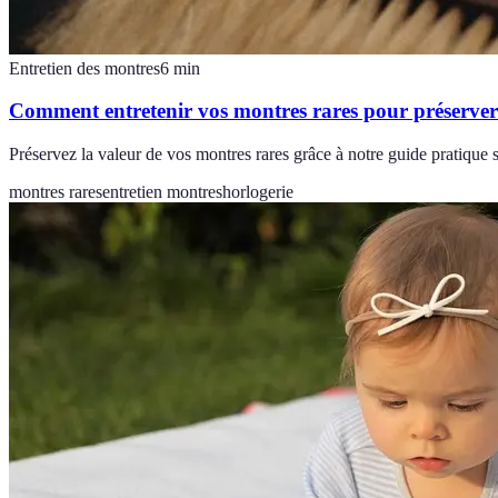
Entretien des montres
6
min
Comment entretenir vos montres rares pour préserver
Préservez la valeur de vos montres rares grâce à notre guide pratique s
montres rares
entretien montres
horlogerie