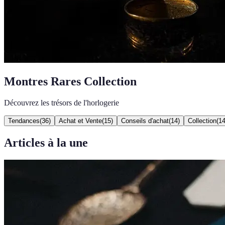
Montres Rares Collection
Découvrez les trésors de l'horlogerie
Tendances
(
36
)
Achat et Vente
(
15
)
Conseils d'achat
(
14
)
Collection
(
1
Articles à la une