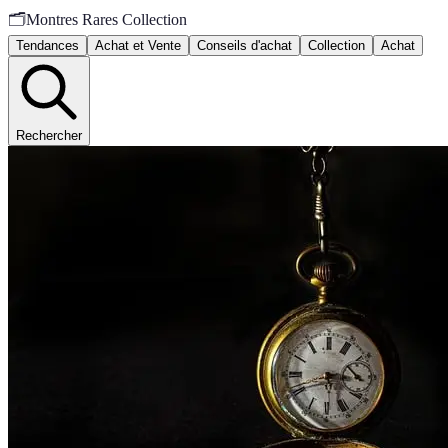
🗂️
Montres Rares Collection
Tendances
Achat et Vente
Conseils d'achat
Collection
Achat
Rechercher