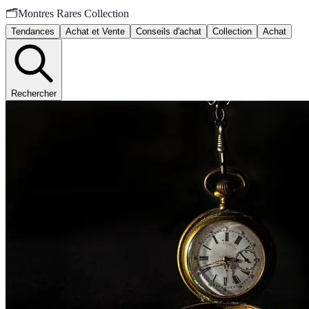
🗂️
Montres Rares Collection
Tendances
Achat et Vente
Conseils d'achat
Collection
Achat
Rechercher