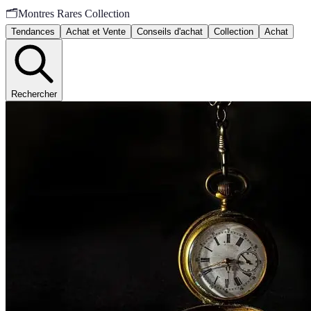
🗂️
Montres Rares Collection
Tendances
Achat et Vente
Conseils d'achat
Collection
Achat
Rechercher